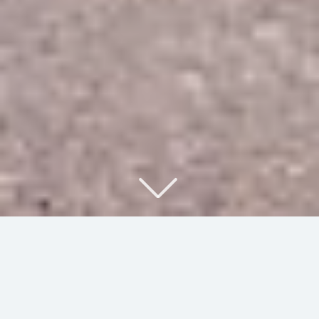
Kontor och lager i Stenkullen
Välkommen till Stakebergsvägen 3 i Stenkullen. Här finns
möjlighet att hyra en kombinerad kontors- och lagerlokal om