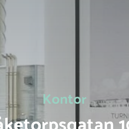
Kontor
åketorpsgatan 1